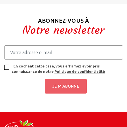
ABONNEZ-VOUS À
Notre newsletter
×
UN CADEAU POUR
En cochant cette case, vous affirmez avoir pris
VOUS !
connaissance de notre
Politique de confidentialité
Êtes-vous un
professionnel ou un
JE M'ABONNE
particulier ?
Professionnel
Particulier
Validé