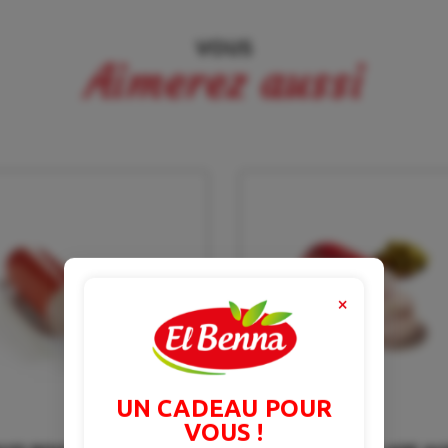
VOUS
Aimerez aussi
×
UN CADEAU POUR
VOUS !